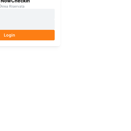
NowCheckin
Area Riservata
Login